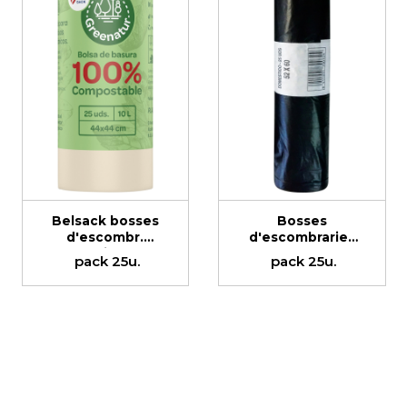
Belsack bosses
Bosses
d'escombr.
d'escombraries
beige
negra g-60
pack 25u.
pack 25u.
100%compost.g-
52x60cm
60 44x44cm