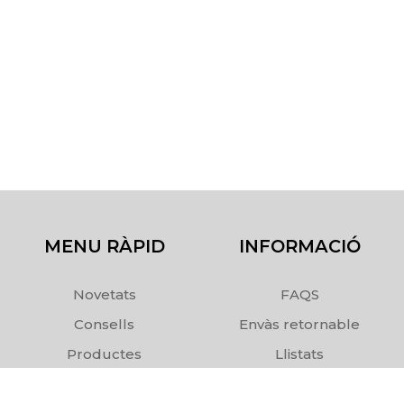
MENU RÀPID
INFORMACIÓ
Novetats
FAQS
Consells
Envàs retornable
Productes
Llistats
Comanda
Enviaments