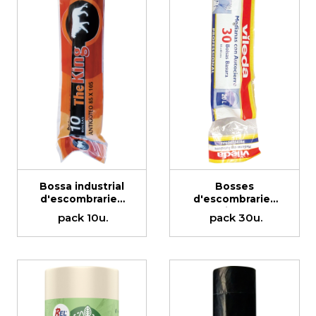
Bossa industrial
Bosses
d'escombraries
d'escombraries
g-130 85x105cm
Vileda
pack 10u.
pack 30u.
autotancament
g-70 55x60