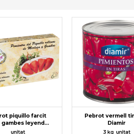
ot piquillo farcit
Pebrot vermell ti
 i gambes leyenda
Diamir
f.o.
unitat
3 kg
unitat