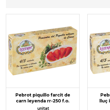
Pebrot piquillo farcit de
Pebr
carn leyenda rr-250 f.o.
lluç
unitat