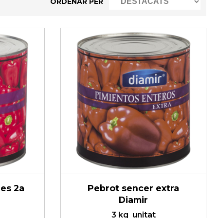
ORDENAR PER
res 2a
Pebrot sencer extra
Diamir
3 kg
unitat