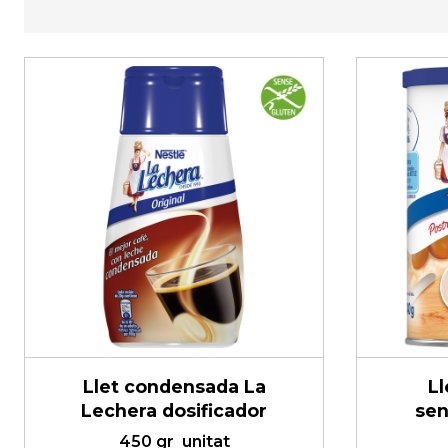
Llet condensada La
L
Lechera dosificador
sen
450 gr
unitat