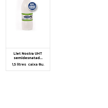
Llet Nostra UHT
semidesnatada
ampolla
1,5 litres
caixa 8u.