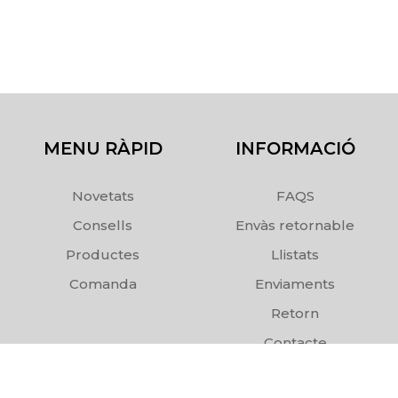
MENU RÀPID
INFORMACIÓ
Novetats
FAQS
Consells
Envàs retornable
Productes
Llistats
Comanda
Enviaments
Retorn
Contacte