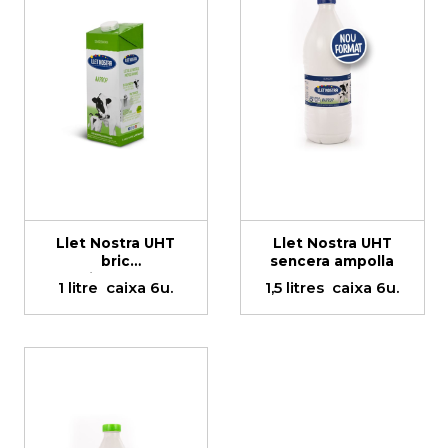
Llet Nostra UHT
Llet Nostra UHT
bric
sencera ampolla
semidesnatada
1 litre
caixa 6u.
1,5 litres
caixa 6u.