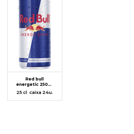
Red bull
energetic 250ml
24u
25 cl
caixa 24u.