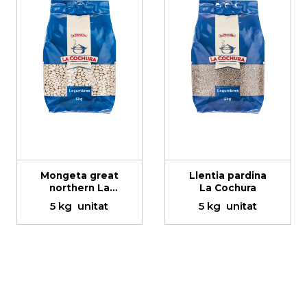
Mongeta great
Llentia pardina
northern La
La Cochura
Cochura
5 kg
unitat
5 kg
unitat