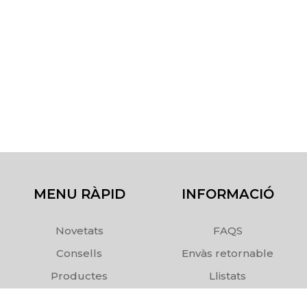
MENU RÀPID
INFORMACIÓ
Novetats
FAQS
Consells
Envàs retornable
Productes
Llistats
Comanda
Enviaments