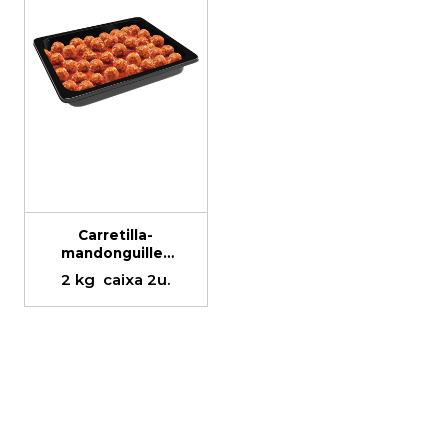
Carretilla-
mandonguilles
amb tomàquet
2 kg
caixa 2u.