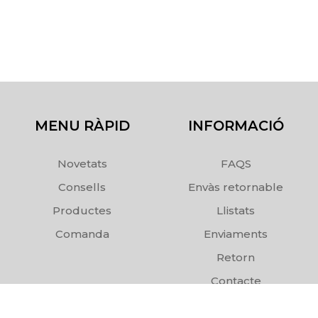
MENU RÀPID
INFORMACIÓ
Novetats
FAQS
Consells
Envàs retornable
Productes
Llistats
Comanda
Enviaments
Retorn
Contacte