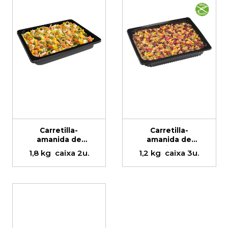
Carretilla-
Carretilla-
amanida de
amanida de
pasta amb
quinoa
1,8 kg
caixa 2u.
1,2 kg
caixa 3u.
tonyina