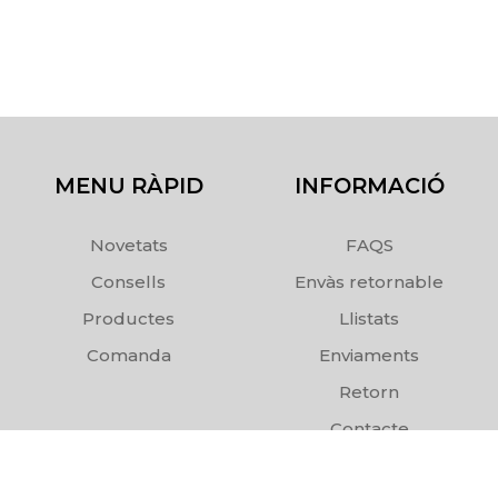
MENU RÀPID
INFORMACIÓ
Novetats
FAQS
Consells
Envàs retornable
Productes
Llistats
Comanda
Enviaments
Retorn
Contacte