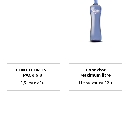
FONT D'OR 1,5 L.
Font d'or
PACK 6 U.
Maximum litre
1,5
pack 1u.
1 litre
caixa 12u.