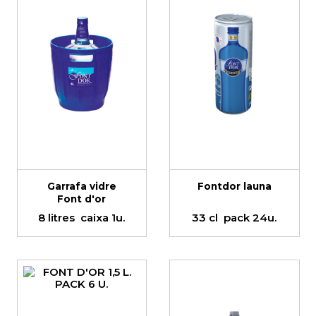
Garrafa vidre
Fontdor launa
Font d'or
8 litres
caixa 1u.
33 cl
pack 24u.