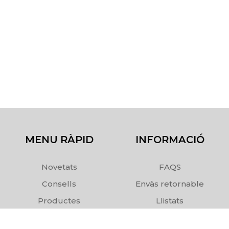
MENU RÀPID
INFORMACIÓ
Novetats
FAQS
Consells
Envàs retornable
Productes
Llistats
Comanda
Enviaments