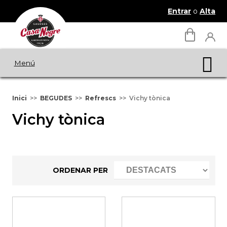
Entrar
o
Alta
Menú
Inici
BEGUDES
Refrescs
Vichy tònica
Vichy tònica
ORDENAR PER