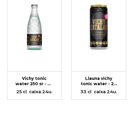
Vichy tonic
Llauna vichy
water 250 sr - 24
tonic water - 24
un
un
25 cl
caixa 24u.
33 cl
caixa 24u.